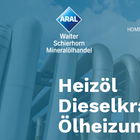
HOM
Heizöl
Dieselkr
Ölheizu